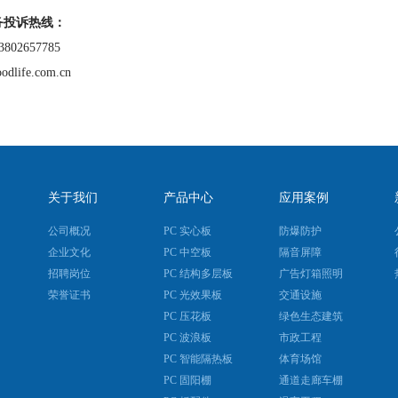
务投诉热线：
3802657785
odlife.com.cn
关于我们
产品中心
应用案例
公司概况
PC 实心板
防爆防护
企业文化
PC 中空板
隔音屏障
招聘岗位
PC 结构多层板
广告灯箱照明
荣誉证书
PC 光效果板
交通设施
PC 压花板
绿色生态建筑
PC 波浪板
市政工程
PC 智能隔热板
体育场馆
PC 固阳棚
通道走廊车棚