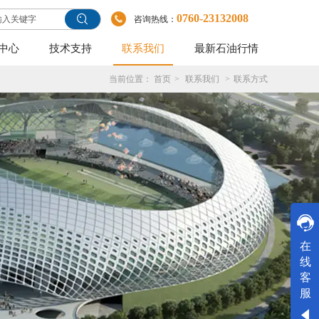
0760-23132008
咨询热线：
中心
技术支持
联系我们
最新石油行情
当前位置：
首页
>
联系我们
>
联系方式
在线客服
在
线
客
服